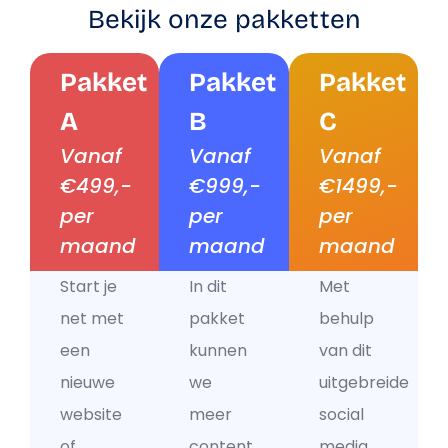
Bekijk onze pakketten
Pakket
Pakket
Pakket
A
B
C
Vanaf
Vanaf
Vanaf
€499,-
€999,-
€1499,-
per
per
per
maand
maand
maand
Start je
In dit
Met
net met
pakket
behulp
een
kunnen
van dit
nieuwe
we
uitgebreide
website
meer
social
of
content
media