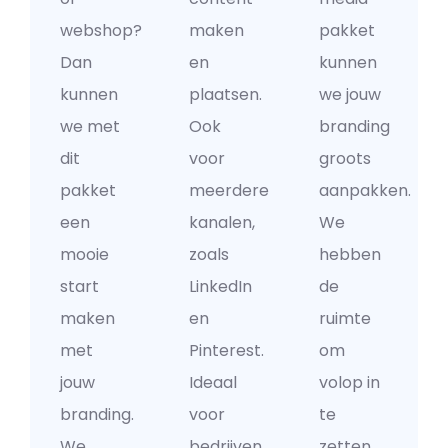
webshop?
maken
pakket
Dan
en
kunnen
kunnen
plaatsen.
we jouw
we met
Ook
branding
dit
voor
groots
pakket
meerdere
aanpakken.
een
kanalen,
We
mooie
zoals
hebben
start
LinkedIn
de
maken
en
ruimte
met
Pinterest.
om
jouw
Ideaal
volop in
branding.
voor
te
We
bedrijven
zetten