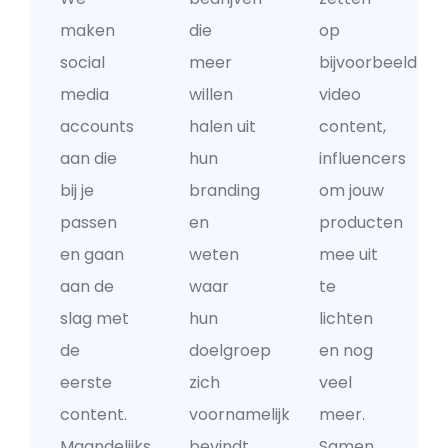
maken
die
op
social
meer
bijvoorbeeld
media
willen
video
accounts
halen uit
content,
aan die
hun
influencers
bij je
branding
om jouw
passen
en
producten
en gaan
weten
mee uit
aan de
waar
te
slag met
hun
lichten
de
doelgroep
en nog
eerste
zich
veel
content.
voornamelijk
meer.
Maandelijks
bevindt.
Samen