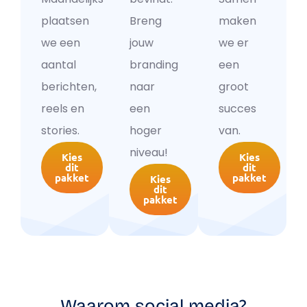
plaatsen
Breng
maken
we een
jouw
we er
aantal
branding
een
berichten,
naar
groot
reels en
een
succes
stories.
hoger
van.
niveau!
Kies
Kies
dit
dit
pakket
pakket
Kies
dit
pakket
Waarom social media?