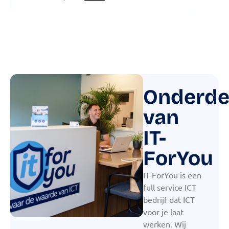
Onderde
van
IT-
ForYou
IT-ForYou is een
full service ICT
bedrijf dat ICT
voor je laat
werken. Wij