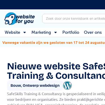
Website
Marketing
Portfolio
Over ons
Vanwege vakantie zijn we gesloten van 17 tot 24 augustu
Nieuwe website SafeS
Training & Consultan
Bouw
,
Ontwerp webdesign
SafeSkills Training & Consultancy is gespecialiseerd in veil
voor bedrijven en organisaties. Ze bieden praktijkgerichte
gebied van BHV, VCA, agressiebeheersing, de-escalatie, e