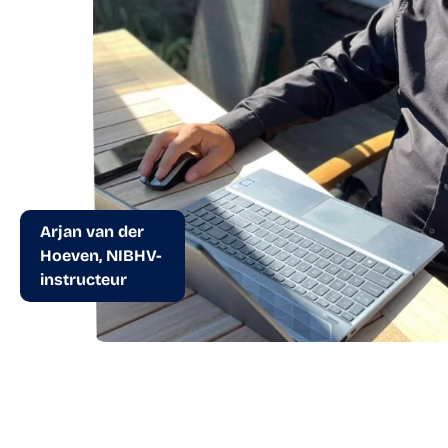
Arjan van der
Hoeven, NIBHV-
instructeur