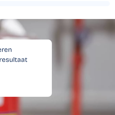
eren
resultaat