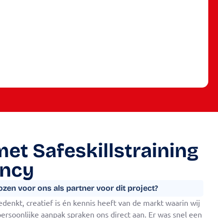
et Safeskillstraining
ancy
zen voor ons als partner voor dit project?
denkt, creatief is én kennis heeft van de markt waarin wij
n persoonlijke aanpak spraken ons direct aan. Er was snel een