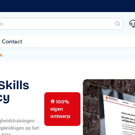
Contact
s.
kills
cy
⛑ 100%
eigen
ontwerp
igheidstrainingen
 opleidingen op het
n BOA-