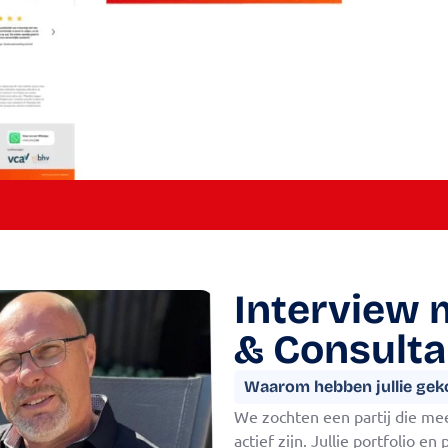
Interview m
& Consult
Waarom hebben jullie geko
We zochten een partij die mee
actief zijn. Jullie portfolio e