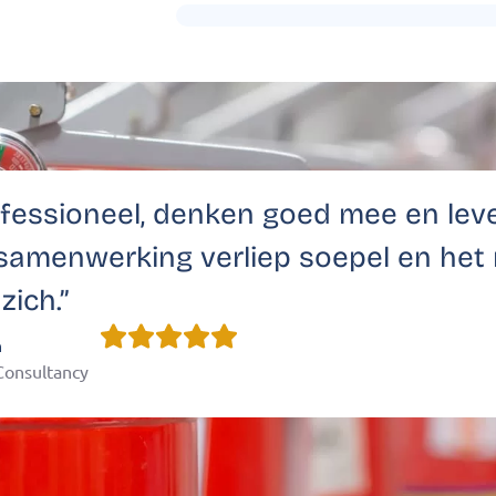
professioneel, denken goed mee en lev
 samenwerking verliep soepel en het 
zich.”
n
 Consultancy