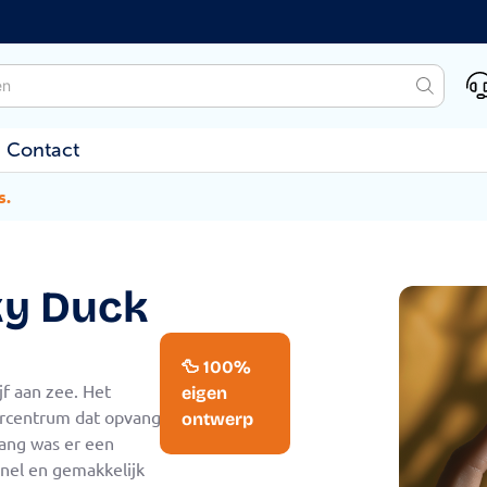
Contact
s.
ky Duck
🦆 100%
jf aan zee. Het
eigen
dercentrum dat opvang
ontwerp
vang was er een
snel en gemakkelijk