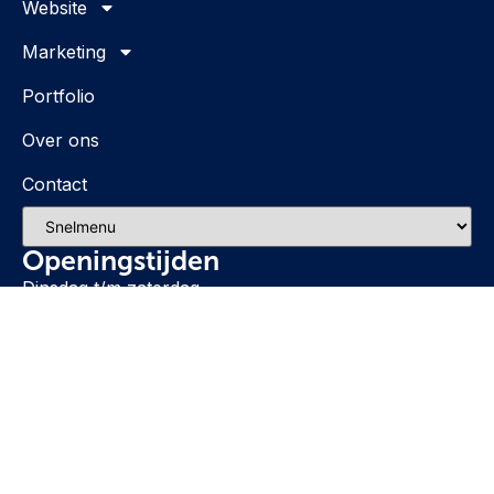
Website
Marketing
Portfolio
Over ons
Contact
Openingstijden
Dinsdag t/m zaterdag
🕘 09:00 – 17:00 uur
Na sluitingstijd ook mogelijk op 
afspraak